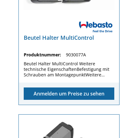
Beutel Halter MultiControl
Produktnummer:
9030077A
Beutel Halter MultiControl Weitere
technische EigenschaftenBefestigung mit
Schrauben am MontagepunktWeitere
Technische
EigenschaftenMulti-/SmartControl wird in
den Halterahmen eingeklicktComponent
Anmelden um Preise zu sehen
Level 5Halterahmen
Multi-/SmartControlPackaging dimension (L
x W x H)80 / 50 / 15 mmGewicht (kg)0.025 kg