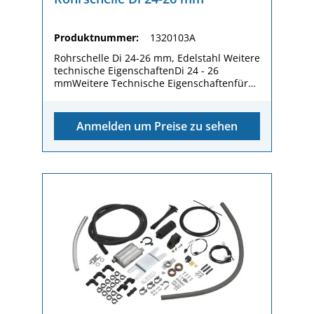
Produktnummer:
1320103A
Rohrschelle Di 24-26 mm, Edelstahl Weitere
technische EigenschaftenDi 24 - 26
mmWeitere Technische Eigenschaftenfür
AbgasflexrohrFurther Technical
PropertyEdelstahlComponent Level
5AbgasschellePackaging dimension (L x W x
Anmelden um Preise zu sehen
H)40 / 45 / 20 mmGewicht (kg)32,60
gWidth16,00 mm