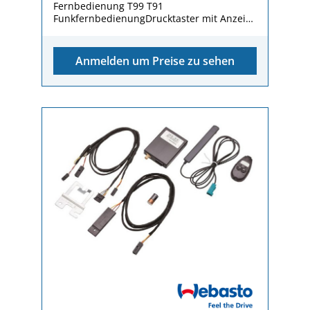
Fernbedienung T99 T91
FunkfernbedienungDrucktaster mit Anzeige
für T91/T99/T100 OE : Evo4, Evo5, Evo 4, Evo
5, Benzin, Diesel, 1319906A, 9015869A,
Anmelden um Preise zu sehen