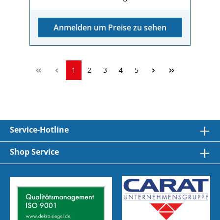
AbgasflexrohrFurther Technical
PropertyEdelstahlFurther Technical
PropertyMutter verschweißtComponent
Anmelden um Preise zu sehen
Level 5AbgasschellePackaging dimension (L
x W x H)50 / 50 / 20 mmGewicht (kg)33,60
gWidth16,00 mm
1
2
3
4
5
Service-Hotline
Shop Service