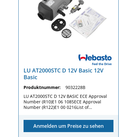
LU AT2000STC D 12V Basic 12V
Basic
Produktnummer:
9032228B
LU AT2000STC D 12V BASIC ECE Approval
Number (R10)E1 06 1085ECE Approval
Number (R122)E1 00 0216List of
MaterialHeizgerätKraftstoffpumpe
DP42.4AbdeckungBasis-
AbdichtungTechnische
Anmelden um Preise zu sehen
DokumentationPackaging dimension (L x W
x H)375 / 275 / 237 mm