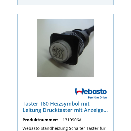
PropertyIndividual operating time between
1 minute - 24 hours and continuous
heatingFurther Technical
PropertyBedienung mehrerer Fahrzeuge
über eine App möglichComponent Level
5ThermoConnect TCon2Packaging
dimension (L x W x H)180 / 140 / 40
mmGewicht (kg)0.35 kg
Taster T80 Heizsymbol mit
Leitung Drucktaster mit Anzeige
für T91/T99/T100
Produktnummer:
1319906A
Webasto Standheizung Schalter Taster für