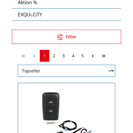
Aktion %
EXQUi.CiTY
Filter
1
2
3
4
5