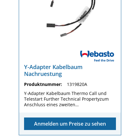
Y-Adapter Kabelbaum
Nachruestung
Produktnummer:
1319820A
Y-Adapter Kabelbaum Thermo Call und
Telestart Further Technical Propertyzum
Anschluss eines zweiten
BedienelementsComponent Level 5Y-
Adapter für KabelbaumPackaging
dimension (L x W x H)160 / 120 / 5
Anmelden um Preise zu sehen
mmGewicht (kg)29,20 g